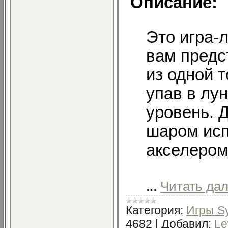
Описание:
Это игра-л
вам предс
из одной т
упав в лун
уровень. 
шаром исп
акселером
...
Читать да
Категория:
Игры S
4682
|
Добавил:
L