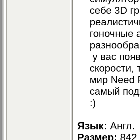
себе 3D гр
реалистич
гоночные 
разнообра
у вас поя
скорости,
мир Need F
самый под
:)
Язык:
Англ.
Размер:
842