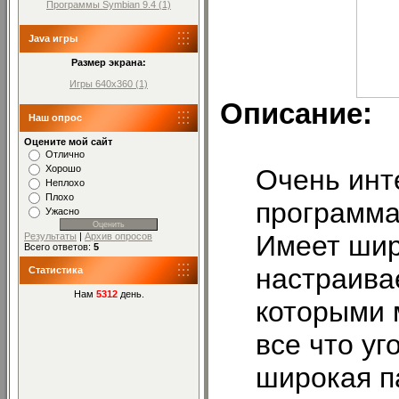
Программы Symbian 9.4 (1)
Java игры
Размер экрана:
Игры 640x360 (1)
Описание:
Наш опрос
Оцените мой сайт
Отлично
Хорошо
Очень инт
Неплохо
Плохо
программа
Ужасно
Имеет шир
Результаты
|
Архив опросов
Всего ответов:
5
настраива
Статистика
Нам
5312
день.
которыми 
все что уг
широкая п